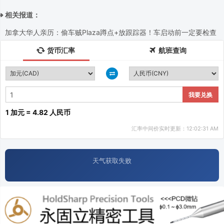
➔ 相关报道：
加拿大华人亲历：偷车贼Plaza蹲点+放跟踪器！车启动前一定要检查
货币汇率
航班查询
我要兑换
1 加元 = 4.82 人民币
汇率中间价实时更新：12:02:31 AM
天气获取失败