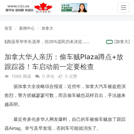
Togg
navig
首页
新闻中心
加拿大
温哥华市长选举，但26%选民仍未决定......
[
加拿大
]
"
加拿大华人亲历：偷车贼Plaza蹲点+放
跟踪器！车启动前一定要检查
1086 阅读
0 评论
0 点赞
据加拿大全攻略综合报道：近些年，加拿大汽车被盗愈演
愈烈，警方抓贼寥寥可数，而且偷车贼也花样百出，手法越来
越高明。
最近有多伦多华人网友爆料，自己的车被偷车贼放了跟踪
器Airtag。幸亏及早发现，否则车可能就消失了。