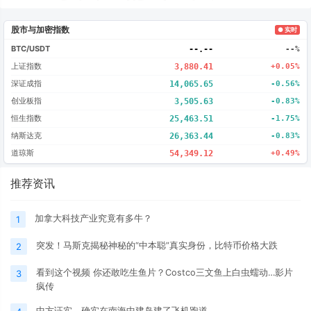
股市与加密指数
● 实时
BTC/USDT
--.--
--%
上证指数
3,880.41
+0.05%
深证成指
14,065.65
-0.56%
创业板指
3,505.63
-0.83%
恒生指数
25,463.51
-1.75%
纳斯达克
26,363.44
-0.83%
道琼斯
54,349.12
+0.49%
推荐资讯
加拿大科技产业究竟有多牛？
1
突发！马斯克揭秘神秘的“中本聪”真实身份，比特币价格大跌
2
看到这个视频 你还敢吃生鱼片？Costco三文鱼上白虫蠕动…影片
3
疯传
中方证实，确实在南海中建岛建了飞机跑道