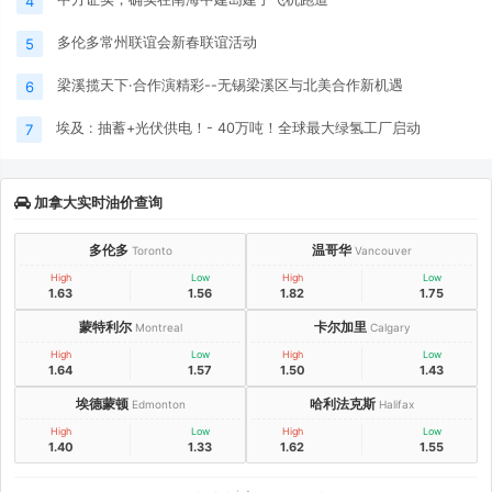
4
多伦多常州联谊会新春联谊活动
5
梁溪揽天下·合作演精彩--无锡梁溪区与北美合作新机遇
6
埃及 : 抽蓄+光伏供电！- 40万吨！全球最大绿氢工厂启动
7
加拿大实时油价查询
多伦多
温哥华
Toronto
Vancouver
High
Low
High
Low
1.63
1.56
1.82
1.75
蒙特利尔
卡尔加里
Montreal
Calgary
High
Low
High
Low
1.64
1.57
1.50
1.43
埃德蒙顿
哈利法克斯
Edmonton
Halifax
High
Low
High
Low
1.40
1.33
1.62
1.55