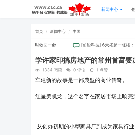
新闻中心
首页
新闻中心
中国
20 全程半小时救回一命
[
前沿科技
]
6天搭起一栋楼：首开
学许家印搞房地产的常州首富要凉
1334 阅读
0 评论
1 点赞
车建新的故事是一部典型的商业传奇。
红星美凯龙，这个名字在家居市场上响亮
从创办初期的小型家具厂到成为家具行业