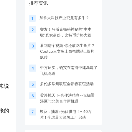
推荐资讯
加拿大科技产业究竟有多牛？
1
突发！马斯克揭秘神秘的“中本
2
聪”真实身份，比特币价格大跌
看到这个视频 你还敢吃生鱼片？
3
Costco三文鱼上白虫蠕动…影片
疯传
中方证实，确实在南海中建岛建了
4
飞机跑道
多伦多常州联谊会新春联谊活动
5
来说
梁溪揽天下·合作演精彩--无锡梁
6
溪区与北美合作新机遇
张的
埃及 : 抽蓄+光伏供电！- 40万
7
吨！全球最大绿氢工厂启动