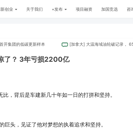
创新创业
关于我们
+发布
项目融资
加国竞选
咨
集团的低碳更新样本
[
加拿大
]
大温海域油轮破记录， 65%远赴
了？ 3年亏损2200亿
无比，背后是车建新几十年如一日的打拼和坚持。
的巨头，见证了他对梦想的执着追求和坚持。