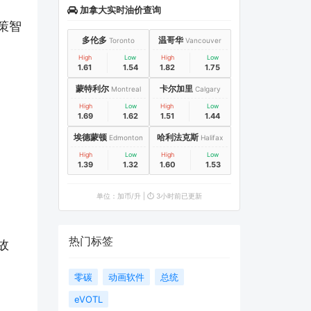
加拿大实时油价查询
策智
多伦多
温哥华
Toronto
Vancouver
High
Low
High
Low
1.61
1.54
1.82
1.75
蒙特利尔
卡尔加里
Montreal
Calgary
High
Low
High
Low
1.69
1.62
1.51
1.44
埃德蒙顿
哈利法克斯
Edmonton
Halifax
High
Low
High
Low
1.39
1.32
1.60
1.53
单位：加币/升 | ⏱️ 3小时前已更新
热门标签
故
零碳
动画软件
总统
eVOTL