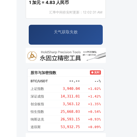
1 加元 = 4.83 人民币
汇率中间价实时更新：12:02:31 AM
天气获取失败
股市与加密指数
● 实时
BTC/USDT
--.--
--%
上证指数
3,940.04
+1.02%
深证成指
14,311.01
+1.42%
创业板指
3,563.12
+1.35%
恒生指数
25,668.03
+0.54%
纳斯达克
26,593.15
+0.93%
道琼斯
53,932.75
+0.09%