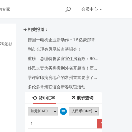
询专家
会员
中心
➔ 相关报道：
德国一电机企业新动作 - 1.5亿豪掷常
亚洲，阿省拟建“第三条输油管”直达Delta！
[
中国
]
Deep
州！
副市长现身凤凰传奇演唱会！
重磅！总理特鲁多官宣住房新政：60亿
加元“加拿大住房基础设施基金”
移民夫妻为买房搬到外省开超市！历经
波折，花$45万上居下铺圆梦
学许家印搞房地产的常州首富要凉了？
3年亏损2200亿
多伦多常州联谊会新春联谊活动
货币汇率
航班查询
我要兑换