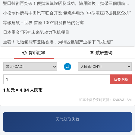
豐田技術再突破！便攜氫氣罐研發成功。隨用隨換，攜帶三個續航
7000公里！拆卸秒變发电机！
小松制作所与丰田汽车联合开发 氢燃料电池 “中型液压挖掘机概念机”
零碳建筑 - 世界 首座 100%能源自给的公寓
日本重金“下注”未来氢动力飞机项目
重磅！飞驰氢能车登陆香港，为特区氢能产业按下 “快进键”
货币汇率
航班查询
我要兑换
1 加元 = 4.84 人民币
汇率中间价实时更新：12:02:31 AM
天气获取失败