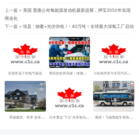
上一篇 >
美国 普惠公布氢能源发动机最新进展，押宝2050年实现
商业化
下一篇 >
埃及 : 抽蓄+光伏供电！- 40万吨！全球最大绿氢工厂启动
实现常温下的氢气输送
豐田技術再突破！便攜氫氣
小松制作所与丰田汽车联合
罐研發成功。隨用隨換，攜
开发 氢燃料电池 “中型液压
帶三個續航7000公里！拆
挖掘机概念机”
卸秒變发电机！
零碳建筑 - 世界 首座
日本重金“下注”未来氢动力
重磅！飞驰氢能车登陆香
100%能源自给的公寓
飞机项目
港，为特区氢能产业按下
“快进键”