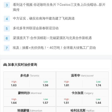
看到这个视频 你还敢吃生鱼片？Costco三文鱼上白虫蠕动…影片
3
疯传
中方证实，确实在南海中建岛建了飞机跑道
4
多伦多常州联谊会新春联谊活动
5
梁溪揽天下·合作演精彩--无锡梁溪区与北美合作新机遇
6
埃及 : 抽蓄+光伏供电！- 40万吨！全球最大绿氢工厂启动
7
加拿大实时油价查询
多伦多
温哥华
Toronto
Vancouver
High
Low
High
Low
1.63
1.56
1.81
1.74
蒙特利尔
卡尔加里
Montreal
Calgary
High
Low
High
Low
1.64
1.57
1.51
1.44
埃德蒙顿
哈利法克斯
Edmonton
Halifax