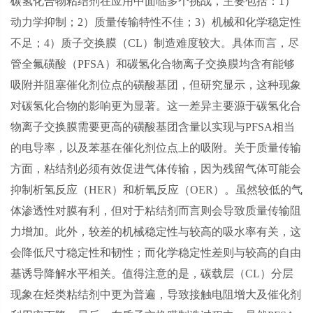
碳氢化合物粘结剂在应用中面临多个挑战，主要包括：
1
）
动力学抑制；
2
）质量传输特性不佳；
3
）机械和化学稳定性
不足；
4
）质子交换膜（
CL
）制造难度较大。具体而言，尽
管全氟磺酸（
PFSA
）和碳氢化合物离子交换膜均含有能够
吸附并阻塞催化剂位点的磺酸基团，但研究显示，这种现象
对碳氢化合物的影响更为显著。这一差异主要源于碳氢化合
物离子交换膜需要更高的磺酸基团含量以实现与
PFSA
相当
的电导率，以及苯基在催化剂位点上的吸附。关于质量传输
方面，粘结剂必须有效促进气体传输，因为残留气体可能会
抑制析氢反应（
HER
）和析氧反应（
OER
）。虽然较低的气
体渗透性对膜有利，但对于粘结剂而言则会导致质量传输阻
力增加。此外，较差的机械稳定性与较高的吸水率有关，这
会降低尺寸稳定性和韧性；而化学稳定性差则与较高的自由
基诱导降解水平相关。值得注意的是，碳载层（
CL
）分层
现象在烃类粘结剂中更为普遍，导致接触电阻增大及催化剂