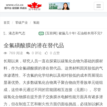
Togg
navig
首页
零碳产业
氢能
态、液态和气态
[
互联网
]
被骗几十年! 石油根本用不完? 原
全氟磺酸膜的潜在替代品
769 阅读
0 评论
0 点赞
长期以来，研究人员一直在探索以碳氢化合物为基础的膜材
料，作为全氟磺酸膜的潜在替代品。这类材料因其较低的气
体渗透性、不含氟的化学结构以及相对较低的成本而展现出
显著优势。大多数碳氢化合物离子聚合物由芳香族单元链组
成，这些单元通过不同的官能团相互连接（见图
1
）。尽管
碳氢化合物膜在提升质子交换膜水电解性能方面具有诸多潜
力，但在制造工艺和耐久性方面仍面临挑战，必须加以解决