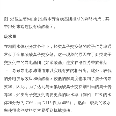
图
1
烃基型结构由刚性疏水芳香族基团组成的网络构成，其
中部分末端连接有磺酸基团。
吸水量
在相同水体积分数条件下，烃类离子交换剂的质子传导率通
常低于全氟磺酸离子交换剂。这一现象的原因在于烃类离子
交换剂中的导电基团（如磺酸基）连接在刚性芳香族骨架
上，导致导电渗滤通道难以实现有效的相分离。此外，较低
的介电屏蔽效应和磺酸基团较低的
解离度
也限制了质子传导
效率。因此，为了达到与全氟磺酸离子交换剂相当的离子传
导率，烃类离子交换剂需要更高的吸水率（例如，
PPS
的水
体积分数为
70%
，而
N115
仅为
40%
）。然而，较高的吸水
率使得这些材料更容易受到机械损伤。