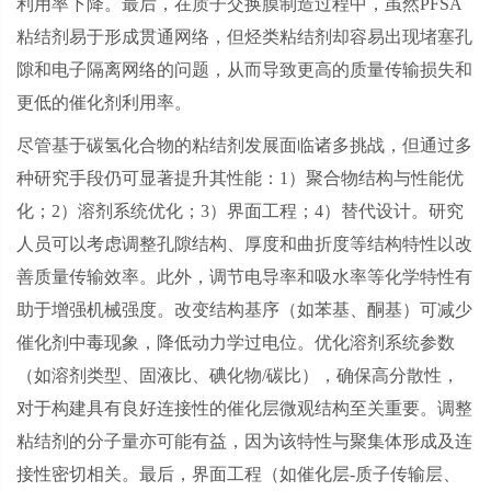
利用率下降。最后，在质子交换膜制造过程中，虽然
PFSA
粘结剂易于形成贯通网络，但烃类粘结剂却容易出现堵塞孔
隙和电子隔离网络的问题，从而导致更高的质量传输损失和
更低的催化剂利用率。
尽管基于碳氢化合物的粘结剂发展面临诸多挑战，但通过多
种研究手段仍可显著提升其性能：
1
）聚合物结构与性能优
化；
2
）溶剂系统优化；
3
）界面工程；
4
）替代设计。研究
人员可以考虑调整孔隙结构、厚度和曲折度等结构特性以改
善质量传输效率。此外，调节电导率和吸水率等化学特性有
助于增强机械强度。改变结构基序（如苯基、酮基）可减少
催化剂中毒现象，降低动力学过电位。优化溶剂系统参数
（如溶剂类型、固液比、碘化物
/
碳比），确保高分散性，
对于构建具有良好连接性的催化层微观结构至关重要。调整
粘结剂的分子量亦可能有益，因为该特性与聚集体形成及连
接性密切相关。最后，界面工程（如催化层
-
质子传输层、