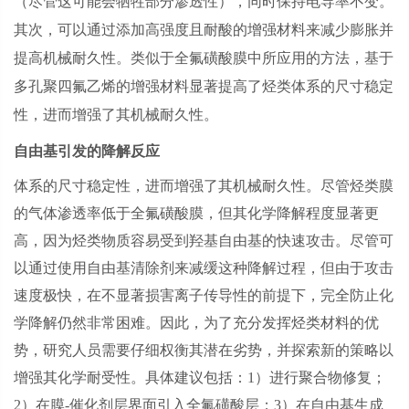
（尽管这可能会牺牲部分渗透性），同时保持电导率不变。
其次，可以通过添加高强度且耐酸的增强材料来减少膨胀并
提高机械耐久性。类似于全氟磺酸膜中所应用的方法，基于
多孔聚四氟乙烯的增强材料显著提高了烃类体系的尺寸稳定
性，进而增强了其机械耐久性。
自由基引发的降解反应
体系的尺寸稳定性，进而增强了其机械耐久性。尽管烃类膜
的气体渗透率低于全氟磺酸膜，但其化学降解程度显著更
高，因为烃类物质容易受到羟基自由基的快速攻击。尽管可
以通过使用自由基清除剂来减缓这种降解过程，但由于攻击
速度极快，在不显著损害离子传导性的前提下，完全防止化
学降解仍然非常困难。因此，为了充分发挥烃类材料的优
势，研究人员需要仔细权衡其潜在劣势，并探索新的策略以
增强其化学耐受性。具体建议包括：
1
）进行聚合物修复；
2
）在膜
-
催化剂层界面引入全氟磺酸层；
3
）在自由基生成