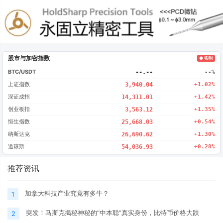
股市与加密指数
● 实时
BTC/USDT
--.--
--%
上证指数
3,940.04
+1.02%
深证成指
14,311.01
+1.42%
创业板指
3,563.12
+1.35%
恒生指数
25,668.03
+0.54%
纳斯达克
26,690.62
+1.30%
道琼斯
54,036.93
+0.28%
推荐资讯
加拿大科技产业究竟有多牛？
1
突发！马斯克揭秘神秘的“中本聪”真实身份，比特币价格大跌
2