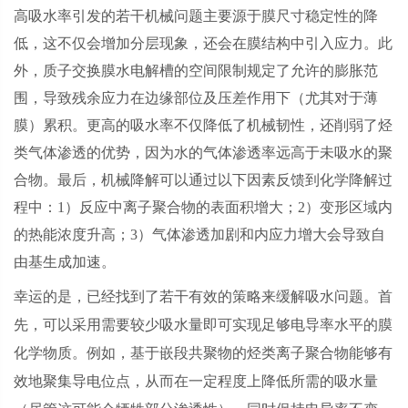
高吸水率引发的若干机械问题主要源于膜尺寸稳定性的降
低，这不仅会增加分层现象，还会在膜结构中引入应力。此
外，质子交换膜水电解槽的空间限制规定了允许的膨胀范
围，导致残余应力在边缘部位及压差作用下（尤其对于薄
膜）累积。更高的吸水率不仅降低了机械韧性，还削弱了烃
类气体渗透的优势，因为水的气体渗透率远高于未吸水的聚
合物。最后，机械降解可以通过以下因素反馈到化学降解过
程中：
1
）反应中离子聚合物的表面积增大；
2
）变形区域内
的热能浓度升高；
3
）气体渗透加剧和内应力增大会导致自
由基生成加速。
幸运的是，已经找到了若干有效的策略来缓解吸水问题。首
先，可以采用需要较少吸水量即可实现足够电导率水平的膜
化学物质。例如，基于
嵌段共聚物
的烃类离子聚合物能够有
效地聚集导电位点，从而在一定程度上降低所需的吸水量