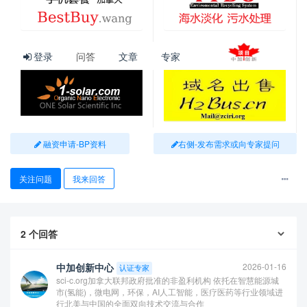
下方面：
出行无碍：内地往返海南依然使用身份证，不需要办理额外证
件（通行方式与封关前一致）。
消费利好：对于岛外游客，离岛免税额度维持在 10万元/年；对
登录
问答
文章
专家
于岛内居民，未来将能购买到更多种类的“零关税”进口日用品。
免签便利
：目前已
对 86个国家 实施入境免签
，国际人才往来更
加频繁。
融资申请-BP资料
右侧-发布需求或向专家提问
关注问题
我来回答
2
个回答
中加创新中心
2026-01-16
认证专家
sci-c.org加拿大联邦政府批准的非盈利机构 依托在智慧能源城
市(氢能)，微电网，环保，AI人工智能，医疗医药等行业领域进
行北美与中国的全面双向技术交流与合作