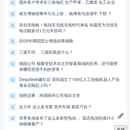
国外客户寻求长三角地区 生产甲苯，乙烯类 化工企业
Q
南京博物馆事件引出上联： 南博有坑徐湖平 下联 ？
Q
告别充电枪！电动车无线充电时代来临 你愿意为无线充
Q
电功能多付1万元车价吗？
2025年两院院士增选结果揭晓
Q
三观不同 ，三观到底是什么？
Q
德国公司 核聚变技术在太空探索领域的应用，还可能带
Q
来哪些意想不到的变革？
DeepSeek爆红后 深圳成立了100亿人工智能机器人产业
Q
基金还能赶上吗？
招聘启事：跨国医药公司项目主管
Q
近几年 这么多专家 意外车祸 都是巧合？
Q
世界各地发布了这么多新型电池 ， 固态电池到底什么时
Q
候能够量产？
支持