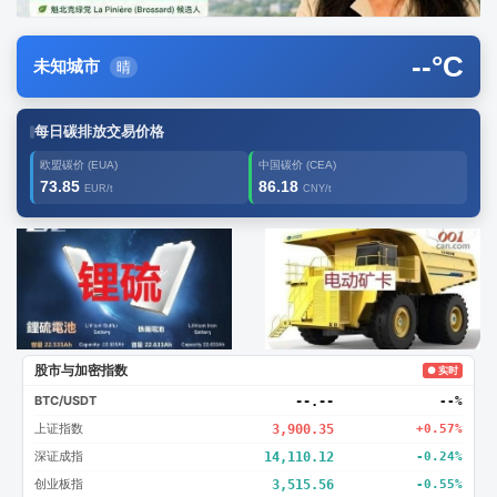
--
°C
未知城市
晴
每日碳排放交易价格
欧盟碳价 (EUA)
中国碳价 (CEA)
73.85
86.18
EUR/t
CNY/t
广告2
创新
股市与加密指数
● 实时
BTC/USDT
--.--
--%
上证指数
3,900.35
+0.57%
深证成指
14,110.12
-0.24%
创业板指
3,515.56
-0.55%