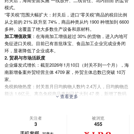
封关后，海南全面实施“一线放开、二线管住、岛内自由”的监管
模式。
“零关税”范围大幅扩大：封关后，进口“零关税”商品的税目比例
从之前的 21% 跃升至 74%，商品种类从约 1900 种增加到 6600
多种。这覆盖了绝大多数生产设备和原材料。
加工增值政策
：在海南加工增值超过 30% 的货物，进入内地可
免征进口关税。目前已有首批珠宝、食品加工企业完成业务闭
环，显著降低了企业成本。
2. 贸易与市场活跃度
企业爆发式增长：截至2026年1月10日（封关不到一个月），海
南新增备案外贸经营主体 4709 家，外贸主体总数已突破 10万
家。
免税购物热度：封关首月日均购物人数约 2.4万人，日均购物总
额达 1.6亿元。离岛免税商品类别已扩大到 47 类，新增了数码
查看更多
摄影器材、微型无人机等电子产品。
金融开放
：多功能自由贸易账户（EF账户）体系运行平稳，跨
境资金调拨更加便捷，截至封关初期业务量已超 2000 亿元。
关注者
被浏览
3. 普通人感受到的变化
3
455
封关并不意味着“封岛”，对普通游客和居民的影响主要体现在以