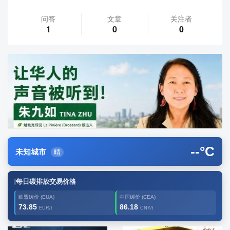
问答
文章
关注者
1
0
0
--
°C
未知城市
晴
每日碳排放交易价格
欧盟碳价 (EUA)
中国碳价 (CEA)
73.85
86.18
EUR/t
CNY/t