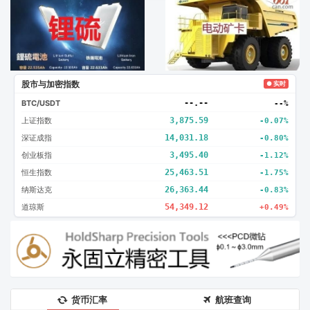
广告2
创新
股市与加密指数
● 实时
BTC/USDT
--.--
--%
上证指数
3,875.59
-0.07%
深证成指
14,031.18
-0.80%
创业板指
3,495.40
-1.12%
恒生指数
25,463.51
-1.75%
纳斯达克
26,363.44
-0.83%
道琼斯
54,349.12
+0.49%
货币汇率
航班查询