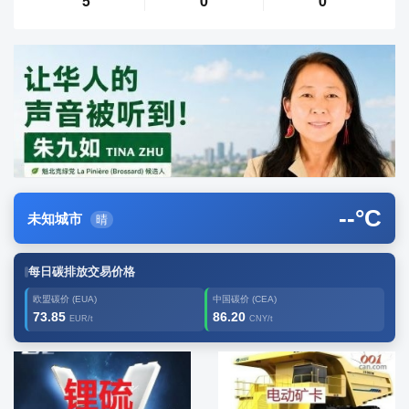
5
0
0
--
°C
未知城市
晴
每日碳排放交易价格
欧盟碳价 (EUA)
中国碳价 (CEA)
73.85
86.20
EUR/t
CNY/t
广告2
创新