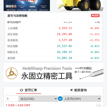
股市与加密指数
● 实时
BTC/USDT
--.--
--%
上证指数
3,919.51
+0.49%
深证成指
14,295.08
+1.31%
创业板指
3,577.20
+1.75%
恒生指数
25,527.02
-0.01%
纳斯达克
26,348.35
-0.06%
道琼斯
53,885.10
-0.85%
货币汇率
航班查询
1 CAD = 4.83 CNY
3:35