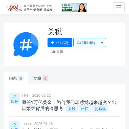
Toggl
navig
关税
关注话题
创建问题
举报
问题
文章
5
0
TNT
2026-02-22
2
回答
顺差1万亿美金，为何我们却感觉越来越穷？出
口繁荣背后的冷思考
关税
出口
贸易战
mesa
2026-01-16
2