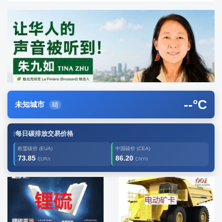
--
°C
未知城市
晴
每日碳排放交易价格
欧盟碳价 (EUA)
中国碳价 (CEA)
73.85
86.20
EUR/t
CNY/t
广告2
创新