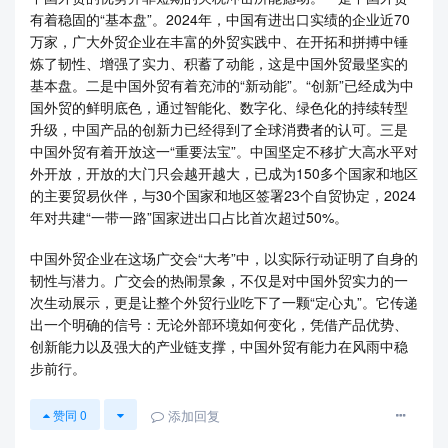
有着稳固的“基本盘”。2024年，中国有进出口实绩的企业近70
万家，广大外贸企业在丰富的外贸实践中、在开拓和拼搏中锤
炼了韧性、增强了实力、积蓄了动能，这是中国外贸最坚实的
基本盘。二是中国外贸有着充沛的“新动能”。“创新”已经成为中
国外贸的鲜明底色，通过智能化、数字化、绿色化的持续转型
升级，中国产品的创新力已经得到了全球消费者的认可。三是
中国外贸有着开放这一“重要法宝”。中国坚定不移扩大高水平对
外开放，开放的大门只会越开越大，已成为150多个国家和地区
的主要贸易伙伴，与30个国家和地区签署23个自贸协定，2024
年对共建“一带一路”国家进出口占比首次超过50%。
中国外贸企业在这场广交会“大考”中，以实际行动证明了自身的
韧性与潜力。广交会的热闹景象，不仅是对中国外贸实力的一
次生动展示，更是让整个外贸行业吃下了一颗“定心丸”。它传递
出一个明确的信号：无论外部环境如何变化，凭借产品优势、
创新能力以及强大的产业链支撑，中国外贸有能力在风雨中稳
步前行。
添加回复
赞同
0