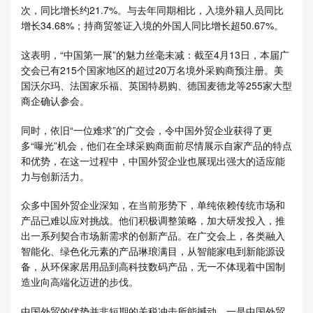
次，同比增长约21.7%。与去年同期相比，入境外籍人员同比
增长34.68%；持商贸签证入境的外国人同比增长超50.67%。
这表明，“中国第一展”的魅力丝毫未减：截至4月13日，本届广
交会已有215个国家地区的超过20万名境外采购商预注册。美
国沃尔玛、法国家乐福、英国特易购、德国麦德龙等255家大型
商企确认参会。
同时，依旧“一位难求”的广交会，令中国外贸企业获得了更
多“曝光”机会，他们在全球采购商面前尽情展示自家产品的特点
和优势，在这一过程中，中国外贸企业也展现出强大的适应能
力与创新活力。
众多中国外贸企业深知，在当前形势下，单纯依赖传统市场和
产品已难以应对挑战。他们积极调整策略，加大研发投入，推
出一系列契合市场新需求的创新产品。在广交会上，各类融入
智能化、绿色化元素的产品琳琅满目，从智能家电到新能源设
备，从环保家居用品到高科技数码产品，无一不体现着中国制
造业向高端化迈进的步伐。
中国外贸的优势并非短期的关税冲击所能撼动。一是中国外贸