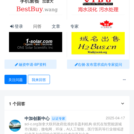
登录
问答
文章
专家
融资申请-BP资料
右侧-发布需求或向专家提问
关注问题
我来回答
查看更多
1
个回答
中加创新中心
2025-04-17
认证专家
sci-c.org加拿大联邦政府批准的非盈利机构 依托在智慧能源城
市(氢能)，微电网，环保，AI人工智能，医疗医药等行业领域进
行北美与中国的全面双向技术交流与合作