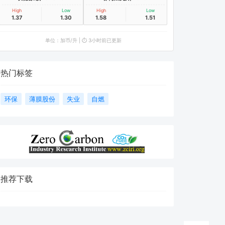
High
Low
High
Low
1.37
1.30
1.58
1.51
单位：加币/升 | ⏱️ 3小时前已更新
热门标签
环保
薄膜股份
失业
自燃
推荐下载