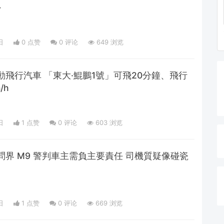
外
日
0 点赞
0
评论
649 浏览
飛行汽車 「東大·鯤鵬1號」可飛20分鐘、飛行
/h
日
1 点赞
0
评论
603 浏览
界 M9 警判車主需負主要責任 司機質疑像碰瓷
日
1 点赞
0
评论
669 浏览