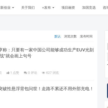
创新创业
关于我们
+发布
项目融资
加国竞选
咨
默认
浏览次数
发布时间
亨称：只要有一家中国公司能够成功生产EUV光刻
战”就会画上句号
日
1 点赞
0
评论
627 浏览
突破性悬浮背包问世！走路不累还不用外部充电！