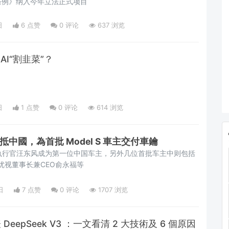
条例》纳入今年立法正式项目
日
6 点赞
0
评论
637 浏览
AI“割韭菜”？
日
1 点赞
0
评论
614 浏览
抵中國，為首批 Model S 車主交付車鑰
首席执行官汪东风成为第一位中国车主，另外几位首批车主中则包括
优视董事长兼CEO俞永福等
日
7 点赞
0
评论
1707 浏览
 DeepSeek V3 ：一文看清 2 大技術及 6 個原因