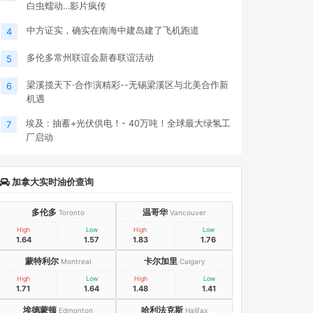
白虫蠕动…影片疯传
中方证实，确实在南海中建岛建了飞机跑道
4
多伦多常州联谊会新春联谊活动
5
梁溪揽天下·合作演精彩--无锡梁溪区与北美合作新
6
机遇
埃及 : 抽蓄+光伏供电！- 40万吨！全球最大绿氢工
7
厂启动
加拿大实时油价查询
多伦多
温哥华
Toronto
Vancouver
High
Low
High
Low
1.64
1.57
1.83
1.76
蒙特利尔
卡尔加里
Montreal
Calgary
High
Low
High
Low
1.71
1.64
1.48
1.41
埃德蒙顿
哈利法克斯
Edmonton
Halifax