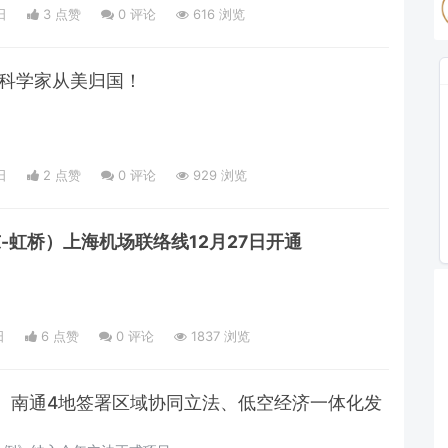
日
3 点赞
0
评论
616 浏览
女科学家从美归国！
日
2 点赞
0
评论
929 浏览
-虹桥）上海机场联络线12月27日开通
日
6 点赞
0
评论
1837 浏览
、南通4地签署区域协同立法、低空经济一体化发