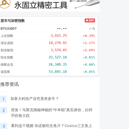
股市与加密指数
● 实时
BTC/USDT
--.--
--%
上证指数
3,915.75
+0.39%
深证成指
14,274.91
+1.17%
创业板指
3,574.85
+1.69%
恒生指数
25,527.18
-0.01%
纳斯达克
26,348.35
-0.06%
道琼斯
53,885.10
-0.85%
推荐资讯
加拿大科技产业究竟有多牛？
1
突发！马斯克揭秘神秘的“中本聪”真实身份，比特
2
币价格大跌
看到这个视频 你还敢吃生鱼片？Costco三文鱼上
3